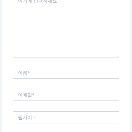
기
에
입
력
하
세
요...
이
름
*
이
메
일
*
웹
사
이
트