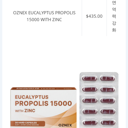
면
역
OZNEX EUCALYPTUS PROPOLIS
$435.00
력
15000 WITH ZINC
강
화