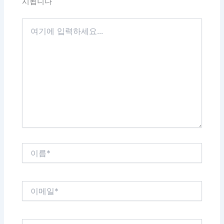
시됩니다
여
기
에
입
력
하
세
요...
이
름
*
이
메
일
*
웹