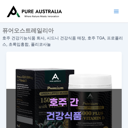
콘
텐
츠
로
퓨어오스트레일리아
건
너
호주 건강기능식품 회사, 시드니 건강식품 매장, 호주 TGA, 프로폴리
뛰
스, 초록입홍합, 폴리코사놀
기