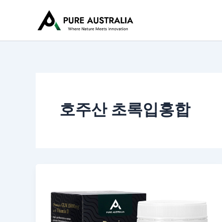
콘
텐
츠
로
건
너
뛰
기
호주산 초록입홍합